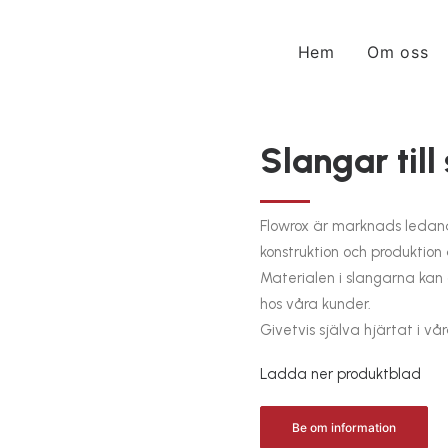
Hem
Om oss
Slangar till
Flowrox är marknads ledand
konstruktion och produktion 
Materialen i slangarna ka
hos våra kunder.
Givetvis själva hjärtat i vår
Ladda ner produktblad
Be om information